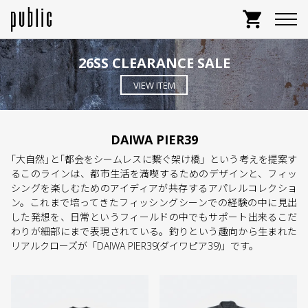
shopping_cart
26SS CLEARANCE SALE
VIEW ITEM
DAIWA PIER39
｢大自然｣と｢都会をシームレスに繋ぐ架け橋」という考えを提案す
るこのラインは、都市生活を満喫するためのデザインと、フィッ
シングを楽しむためのアイディアが共存するアパレルコレクショ
ン。これまで培ってきたフィッシングシーンでの経験の中に見出
した発想を、日常というフィールドの中でもサポート出来るこだ
わりが細部にまで表現されている。釣りという趣向から生まれた
リアルクローズが「DAIWA PIER39(ダイワピア39)」です。