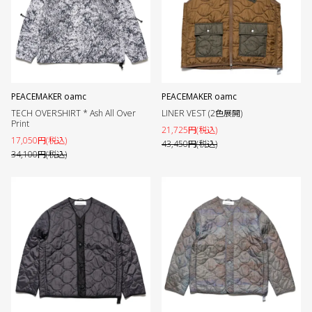
PEACEMAKER oamc
PEACEMAKER oamc
TECH OVERSHIRT * Ash All Over
LINER VEST (2色展開)
Print
21,725円(税込)
17,050円(税込)
43,450円(税込)
34,100円(税込)