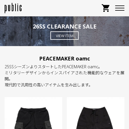
shopping_cart
26SS CLEARANCE SALE
VIEW ITEM
PEACEMAKER oamc
25SSシーズンよりスタートしたPEACEMAKER oamc。
ミリタリーデザインからインスパイアされた機能的なウェアを展
開。
現代的で汎用性の高いアイテムを生み出します。