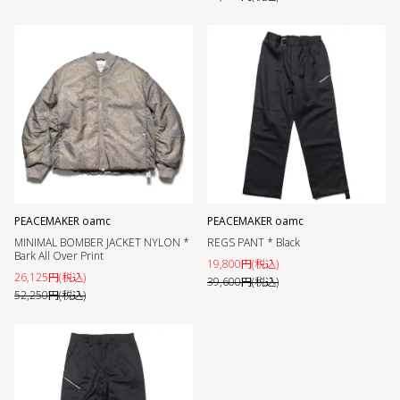
PEACEMAKER oamc
PEACEMAKER oamc
MINIMAL BOMBER JACKET NYLON *
REGS PANT * Black
Bark All Over Print
19,800円(税込)
26,125円(税込)
39,600円(税込)
52,250円(税込)