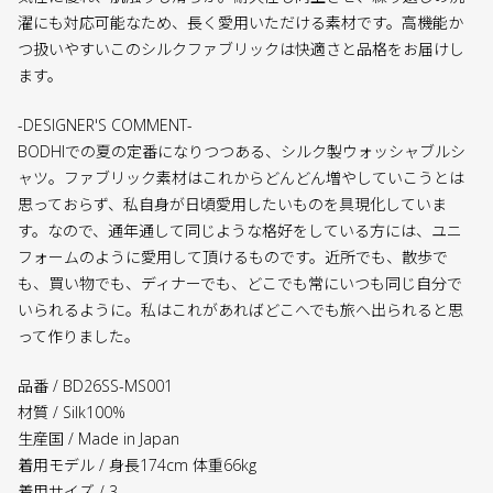
濯にも対応可能なため、長く愛用いただける素材です。高機能か
つ扱いやすいこのシルクファブリックは快適さと品格をお届けし
ます。
-DESIGNER'S COMMENT-
BODHIでの夏の定番になりつつある、シルク製ウォッシャブルシ
ャツ。ファブリック素材はこれからどんどん増やしていこうとは
思っておらず、私自身が日頃愛用したいものを具現化していま
す。なので、通年通して同じような格好をしている方には、ユニ
フォームのように愛用して頂けるものです。近所でも、散歩で
も、買い物でも、ディナーでも、どこでも常にいつも同じ自分で
いられるように。私はこれがあればどこへでも旅へ出られると思
って作りました。
品番 / BD26SS-MS001
材質 / Silk100%
生産国 / Made in Japan
着用モデル / 身長174cm 体重66kg
着用サイズ / 3