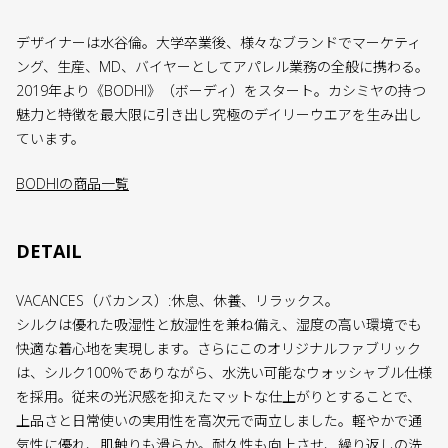
デザイナーは水谷倫。大学卒業後、様々なブランドでマーケティ
ング、生産、MD、バイヤーとしてアパレル業務の全般に携わる。
2019年より《BODHI》（ボーディ）をスタート。カシミヤの持つ
魅力と特徴を最大限に引き出し究極のデイリーウエアを生み出し
ています。
BODHIの商品一覧
DETAIL
VACANCES（バカンス）:休息、休養、リラックス。
シルクは優れた吸湿性と放湿性を兼ね備え、湿度の高い環境でも
快適な着心地を実現します。さらにこのオリジナルファブリック
は、シルク100％でありながら、水洗い可能なウォッシャブル仕様
を採用。従来の光沢感を抑えたマットな仕上がりとすることで、
上品さと日常使いの実用性を高次元で両立しました。軽やかで通
気性に優れ、肌触りも滑らか。耐久性も向上させ、繰り返しの洗