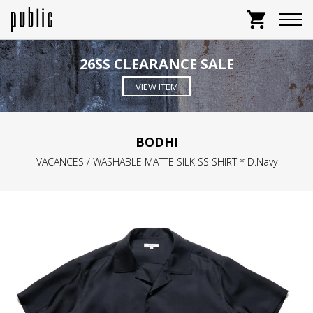
shopping_cart
26SS CLEARANCE SALE
VIEW ITEM
BODHI
VACANCES / WASHABLE MATTE SILK SS SHIRT * D.Navy