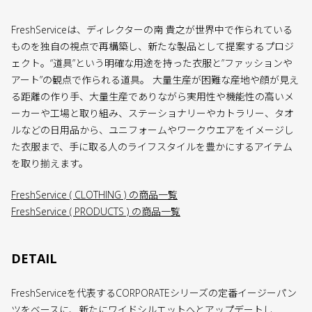
FreshServiceは、ディレクターの南 貴之が世界中で作られている
ものを独自の視点で再構築し、新たな製品として提案するプロジ
ェクト。“道具”という明確な用途を持った衣服と”ファッションや
アート”の観点で作られる道具。 大量生産が困難な産地や顔が見え
る距離の作り手、大量生産でありながら実用性や機能性の高いメ
ーカーや工場と取り組み、ステーショナリーやカトラリー、タオ
ルなどの日用品から、ユニフォームやワークウエアをイメージし
た衣服まで、手に取る人のライフスタイルを豊かにするアイテム
を取り揃えます。
FreshService ( CLOTHING ) の商品一覧
FreshService ( PRODUCTS ) の商品一覧
DETAIL
FreshServiceを代表するCORPORATEシリーズの定番イージーパン
ツをベースに、新たにワイドシルエットへとアップデートし