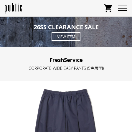
shopping_cart
26SS CLEARANCE SALE
VIEW ITEM
FreshService
CORPORATE WIDE EASY PANTS (5色展開)