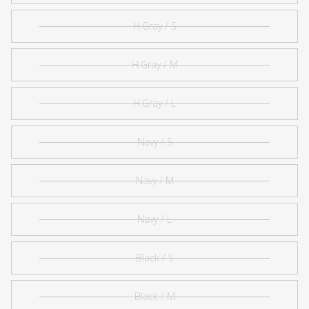
H.Gray / S
H.Gray / M
H.Gray / L
Navy / S
Navy / M
Navy / L
Black / S
Black / M