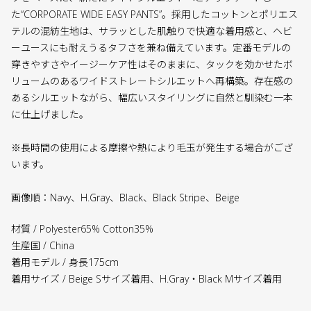
た“CORPORATE WIDE EASY PANTS”。採用したコットンとポリエス
テルの混紡生地は、サラッとした肌触りで快適な着用感と、ヘビ
ーユースにも耐えうるタフさを兼ね備えています。定番モデルの
穿きやすさやイージーケア性はそのままに、タックを効かせたボ
リュームのあるワイドストレートシルエットへ再構築。存在感の
あるシルエットながら、幅広いスタイリングに自然と馴染む一本
に仕上げました。
※長時間の使用による摩擦や熱により毛玉が発生する場合がござ
います。
画像順：Navy、H.Gray、Black、Black Stripe、Beige
材質 / Polyester65% Cotton35%
生産国 / China
着用モデル / 身長175cm
着用サイズ / Beige Sサイズ着用、H.Gray・Black Mサイズ着用