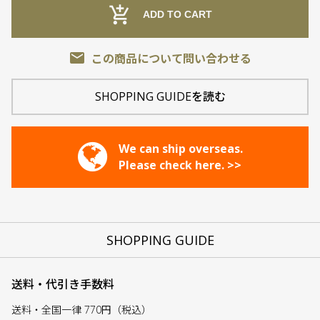
add_shopping_cart
ADD TO CART
email
この商品について問い合わせる
SHOPPING GUIDEを読む
We can ship overseas.
Please check here. >>
SHOPPING GUIDE
送料・代引き手数料
送料・全国一律 770円（税込）