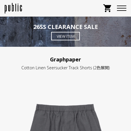
shopping_cart
26SS CLEARANCE SALE
VIEW ITEM
Graphpaper
Cotton Linen Seersucker Track Shorts (2色展開)