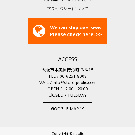
プライバシーについて
We can ship overseas.
Please check here. >>
ACCESS
大阪市中央区博労町 2-6-15
TEL / 06-6251-8008
MAIL /
info@store-public.com
OPEN / 12:00 - 20:00
ClOSED / TUESDAY
GOOGLE MAP
Copyright © public