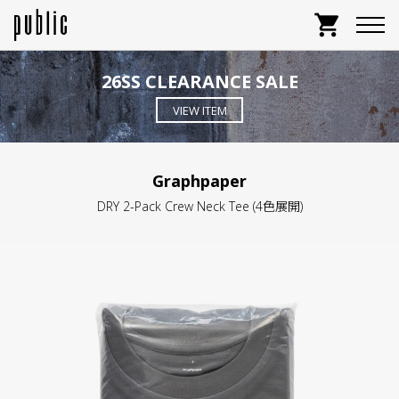
shopping_cart
26SS CLEARANCE SALE
VIEW ITEM
Graphpaper
DRY 2-Pack Crew Neck Tee (4色展開)