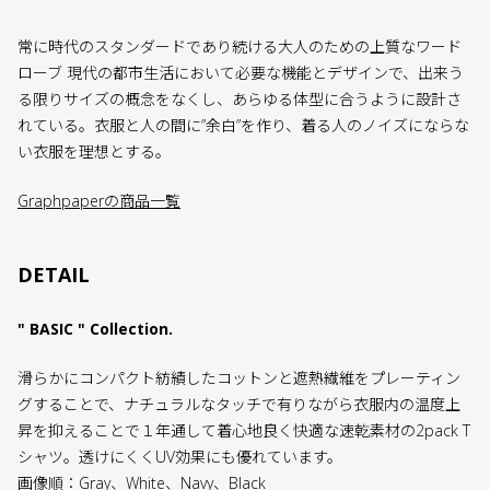
常に時代のスタンダードであり続ける大人のための上質なワード
ローブ 現代の都市生活において必要な機能とデザインで、出来う
る限りサイズの概念をなくし、あらゆる体型に合うように設計さ
れている。衣服と人の間に”余白”を作り、着る人のノイズにならな
い衣服を理想とする。
Graphpaperの商品一覧
DETAIL
" BASIC " Collection.
滑らかにコンパクト紡績したコットンと遮熱繊維をプレーティン
グすることで、ナチュラルなタッチで有りながら衣服内の温度上
昇を抑えることで１年通して着心地良く快適な速乾素材の2pack T
シャツ。透けにくくUV効果にも優れています。
画像順：Gray、White、Navy、Black