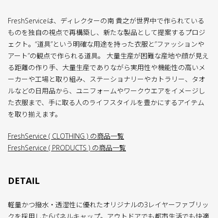
FreshServiceは、ディレクターの南 貴之が世界中で作られている
ものを独自の視点で再構築し、新たな製品として提案するプロジ
ェクト。“道具”という明確な用途を持った衣服と”ファッションや
アート”の観点で作られる道具。 大量生産が困難な産地や顔が見え
る距離の作り手、大量生産でありながら実用性や機能性の高いメ
ーカーや工場と取り組み、ステーショナリーやカトラリー、タオ
ルなどの日用品から、ユニフォームやワークウエアをイメージし
た衣服まで、手に取る人のライフスタイルを豊かにするアイテム
を取り揃えます。
FreshService ( CLOTHING ) の商品一覧
FreshService ( PRODUCTS ) の商品一覧
DETAIL
軽量かつ撥水・透湿性に優れたオリジナルの3レイヤーファブリッ
クを採用した6パネルキャップ。アウトドアでも都市生活でも快適