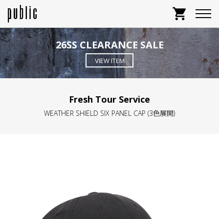
shopping_cart
26SS CLEARANCE SALE
VIEW ITEM
Fresh Tour Service
WEATHER SHIELD SIX PANEL CAP (3色展開)