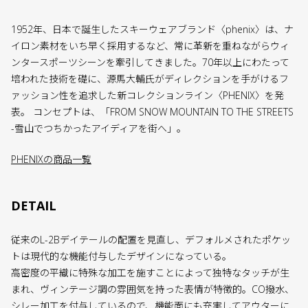
1952年、日本で誕生したスキーウェアブランド〈phenix〉は、ナ
イロン素材をいち早く採用するなど、常に革新を重ねながらウィ
ンタースポーツシーンを牽引してきました。70年以上にわたって
培われた技術を礎に、源馬大輔氏がディレクションを手がけるフ
ァッション性を追求した新コレクションライン〈PHENIX〉を発
表。 コンセプトは、「FROM SNOW MOUNTAIN TO THE STREETS
-雪山でつちかったアイディアを街へ」。
PHENIXの商品一覧
DETAIL
従来のL-2Bデイテールの配置を見直し、デフォルメされたポケッ
トは現代的な機能付与したデザインになっている。
高密度の平織に特殊な加工を施すことによって独特なタッチが生
まれ、ヴィンテージ調の雰囲気を持った表情が特徴的。CO撥水、
シレー加工を付与しているので、機能面にも充実してアウターに