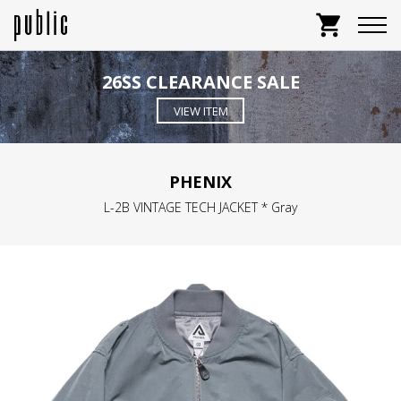
shopping_cart
26SS CLEARANCE SALE
VIEW ITEM
PHENIX
L-2B VINTAGE TECH JACKET * Gray