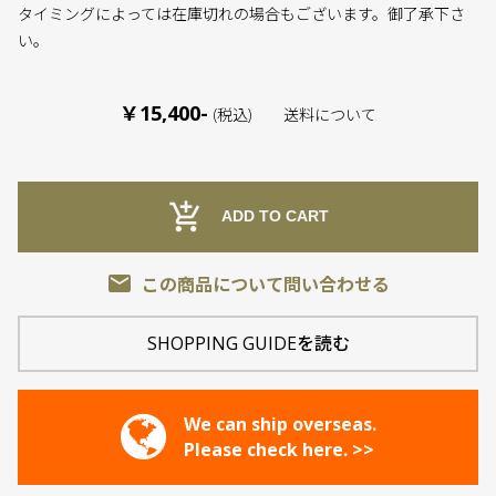
タイミングによっては在庫切れの場合もございます。御了承下さ
い。
￥15,400-
(税込)
送料について
add_shopping_cart
ADD TO CART
email
この商品について問い合わせる
SHOPPING GUIDEを読む
We can ship overseas.
Please check here. >>