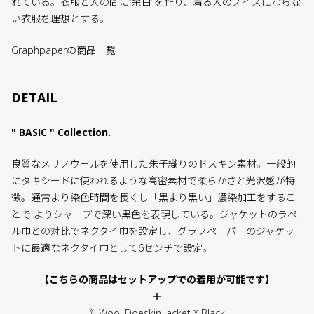
れている。衣服と人の間に”余白”を作り、着る人のノイズにならな
い衣服を理想とする。
Graphpaperの商品一覧
DETAIL
" BASIC " Collection.
良質なメリノウールを使用した朱子織りのドスキン素材。一般的
にタキシードに使われるような高密素材で柔らかさと光沢感が特
徴。通常より染色時間を長くし「黒より黒い」濃染加工をするこ
とで よりシャープで深い黒色を表現している。ジャケットのラペ
ル巾との対比でネクタイ巾を設定し、グラフペーパーのジャケッ
トに最適なネクタイ巾として6センチで設定。
【こちらの商品はセットアップでの着用が可能です】
＋
》Wool Doeskin Jacket * Black