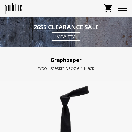
shopping_cart
26SS CLEARANCE SALE
VIEW ITEM
Graphpaper
Wool Doeskin Necktie * Black