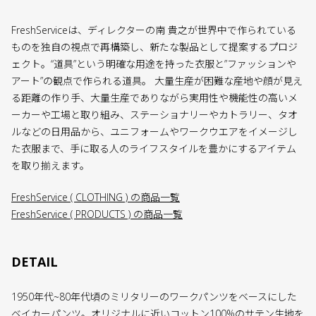
FreshServiceは、ディレクターの南 貴之が世界中で作られている
ものを独自の視点で再構築し、新たな製品として提案するプロジ
ェクト。“道具”という明確な用途を持った衣服と”ファッションや
アート”の観点で作られる道具。 大量生産が困難な産地や顔が見え
る距離の作り手、大量生産でありながら実用性や機能性の高いメ
ーカーや工場と取り組み、ステーショナリーやカトラリー、タオ
ルなどの日用品から、ユニフォームやワークウエアをイメージし
た衣服まで、手に取る人のライフスタイルを豊かにするアイテム
を取り揃えます。
FreshService ( CLOTHING ) の商品一覧
FreshService ( PRODUCTS ) の商品一覧
DETAIL
1950年代~80年代頃のミリタリーのワークパンツをベースにした
ベイカーパンツ。オリジナルに近いコットン100%のサテン生地を