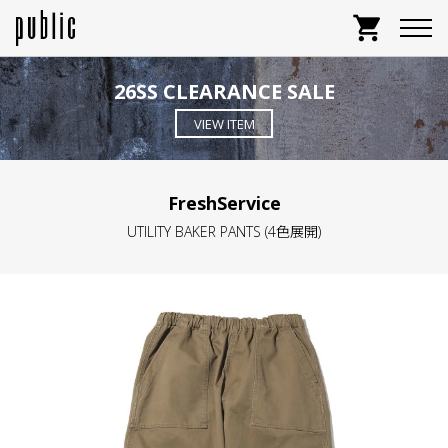
shopping_cart
26SS CLEARANCE SALE
VIEW ITEM
FreshService
UTILITY BAKER PANTS (4色展開)