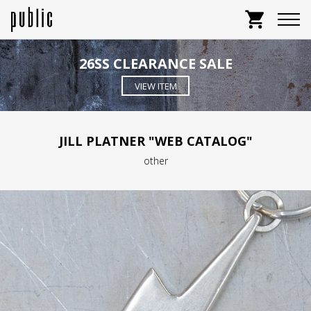
shopping_cart
26SS CLEARANCE SALE
VIEW ITEM
JILL PLATNER "WEB CATALOG"
other