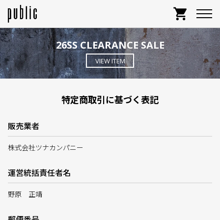
shopping_cart
26SS CLEARANCE SALE
VIEW ITEM
特定商取引に基づく表記
販売業者
株式会社ツナカンパニー
運営統括責任者名
野原 正靖
郵便番号